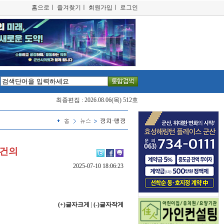
홈으로
ㅣ
즐겨찾기
ㅣ
회원가입
ㅣ
로그인
최종편집 : 2026.08.06(목) 512호
 건의
2025-07-10 18:06:23
(+)글자크게
|
(-)글자작게