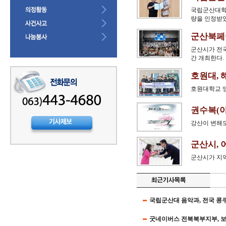
국립군산대학교
량을 인정받았
군산북페어
군산시가 전국
간 개최한다.
호원대, 
호원대학교 앵
권수복(아
강산이 변해도
군산시, 
군산시가 지역
국립군산대 음악과, 전국 콩쿠
굿네이버스 전북북부지부, 보호