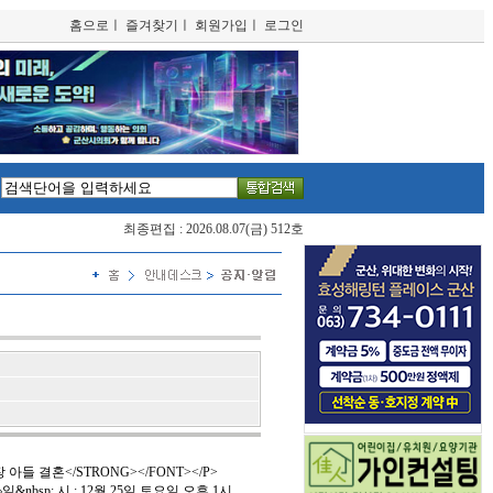
홈으로
ㅣ
즐겨찾기
ㅣ
회원가입
ㅣ
로그인
최종편집 : 2026.08.07(금) 512호
 아들 결혼</STRONG></FONT></P>
; ◇일&nbsp; 시 : 12월 25일 토요일 오후 1시