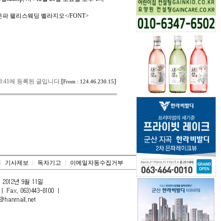
; 소 : 은파 팰리스웨딩 벨라지오</FONT>
[
]
2:53:41에 등록된 글입니다.
From : 124.46.230.15
ㅣ
기사제보
ㅣ
독자기고
ㅣ
이메일자동수집거부