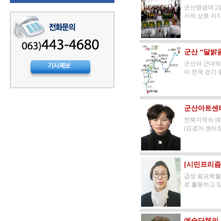
군산영광여고(
서적 상호 지지
군산 “달밝
군산의 근대역
이 전국 걷기 
군산아트센
전북지역의 예
(김경아 센터장
[시민프리즘]
급성 림프백혈병
로 활동하고 있
예술단체의 