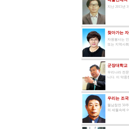
지난 2015년
찾아가는 자
자원봉사는 인
또는 지역사회
군장대학교 
우리나라 전문
니다. 이 막
우리는 조국
월남참전 50
의 세월속에 