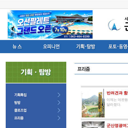
반려견과 함
이제는 애완동
달라졌다.
군산영광여고