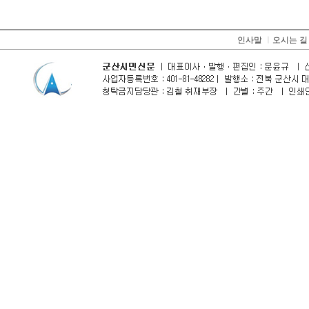
인사말
ㅣ
오시는 길